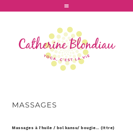
MASSAGES
Massages à l’huile / bol kansu/ bougie… (Ittre)