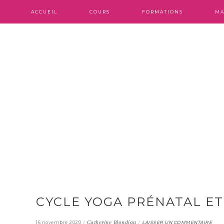
ACCUEIL
COURS
FORMATIONS
MA
CYCLE YOGA PRÉNATAL E
/
Catherine Blondiau
/
16 novembre 2020
LAISSER UN COMMENTAIRE