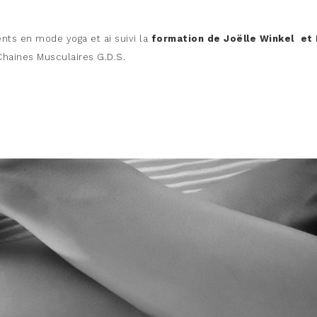
s en mode yoga et ai suivi la
formation de Joëlle Winkel et
Chaines Musculaires G.D.S.