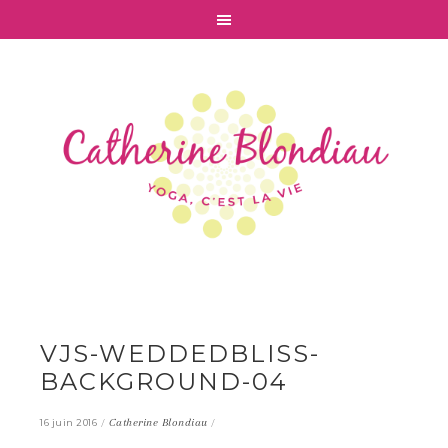
VJS-WEDDEDBLISS-
BACKGROUND-04
/
Catherine Blondiau
/
16 juin 2016