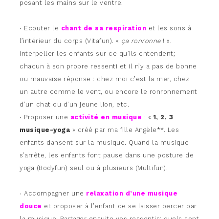
posant les mains sur le ventre.
∙ Ecouter le
chant de sa respiration
et les sons à
l’intérieur du corps (Vitafun). «
ça ronronne
! ».
Interpeller les enfants sur ce qu’ils entendent;
chacun à son propre ressenti et il n’y a pas de bonne
ou mauvaise réponse : chez moi c’est la mer, chez
un autre comme le vent, ou encore le ronronnement
d’un chat ou d’un jeune lion, etc.
∙ Proposer une
activité en musique
: «
1, 2, 3
musique-yoga
» créé par ma fille Angèle**. Les
enfants dansent sur la musique. Quand la musique
s’arrête, les enfants font pause dans une posture de
yoga (Bodyfun) seul ou à plusieurs (Multifun).
∙ Accompagner une
relaxation d’une musique
douce
et proposer à l’enfant de se laisser bercer par
la musique. Partager ensuite vos ressentis; quels sont